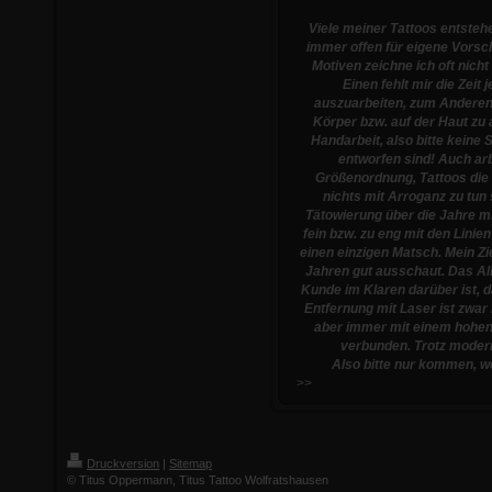
Viele meiner Tattoos entstehe
immer offen für eigene Vorsc
Motiven zeichne ich oft nich
Einen fehlt mir die Zeit 
auszuarbeiten, zum Anderen t
Körper bzw. auf der Haut zu 
Handarbeit, also bitte keine 
entworfen sind! Auch arb
Größenordnung, Tattoos die z
nichts mit Arroganz zu tun
Tätowierung über die Jahre m
fein bzw. zu eng mit den Linien
einen einzigen Matsch. Mein Zi
Jahren gut ausschaut. Das Alle
Kunde im Klaren darüber ist, d
Entfernung mit Laser ist zwar 
aber immer mit einem hohe
verbunden. Trotz modern
Also bitte nur kommen, we
>>
Druckversion
|
Sitemap
© Titus Oppermann, Titus Tattoo Wolfratshausen